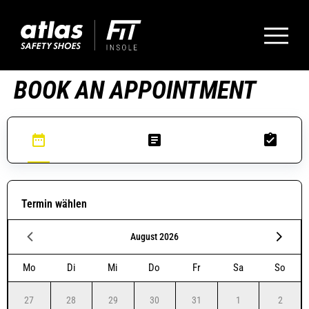
BOOK AN APPOINTMENT
Termin wählen
August 2026
Mo
Di
Mi
Do
Fr
Sa
So
27
28
29
30
31
1
2